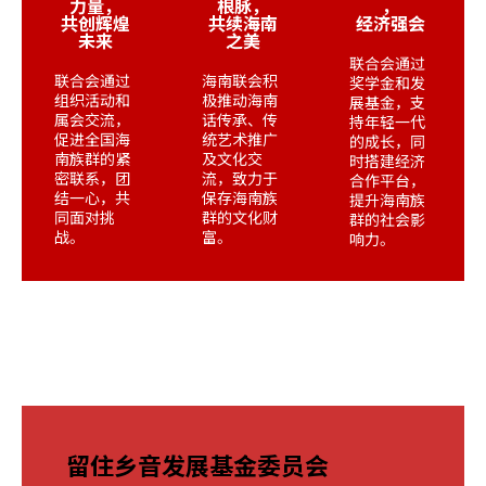
力量，
根脉，
，
共创辉煌
共续海南
经济强会
未来
之美​
联合会通过
联合会通过
海南联会积
奖学金和发
组织活动和
极推动海南
展基金，支
属会交流，
话传承、传
持年轻一代
促进全国海
统艺术推广
的成长，同
南族群的紧
及文化交
时搭建经济
密联系，团
流，致力于
合作平台，
结一心，共
保存海南族
提升海南族
同面对挑
群的文化财
群的社会影
战。
富。
响力。
留住乡音发展基金委员会